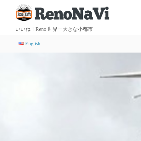
コ
ン
テ
ン
いいね！Reno 世界一大きな小都市
ツ
English
へ
ス
キ
ッ
プ