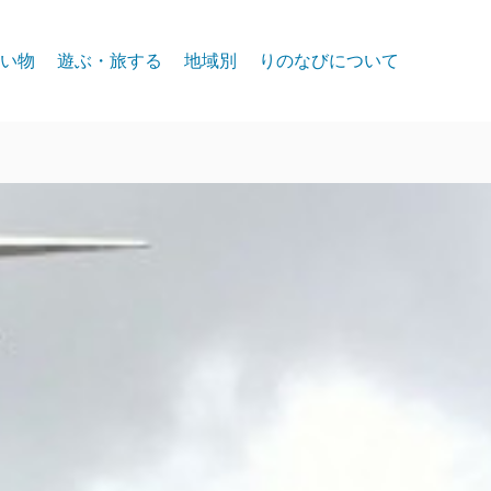
い物
遊ぶ・旅する
地域別
りのなびについて
event
スパークス
お問合せ
リノ北部
プライバシー
リノ中心部
リノ南部
タホー湖