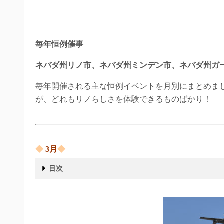
毎年恒例催事
ネバダ州リノ市、ネバダ州ミンデン市、ネバダ州ガ
毎年開催される主な恒例イベントを月別にまとめま
が、どれもリノらしさを体験できるものばかり！
◆
3
月
◆
目次
◆ 3月◆
◆ 4月◆
◆ 5月◆
◆ 6月◆
◆ 7月◆
American Century Celebrity Golf Championship
2024年は、7/9(水)～ 7/13(日)の開催予定
◆ 8月◆
◆ 9月◆
◆ 10月◆
◆ 11月 ◆
◆ 12月 ◆
◆ 年中行事 ◆