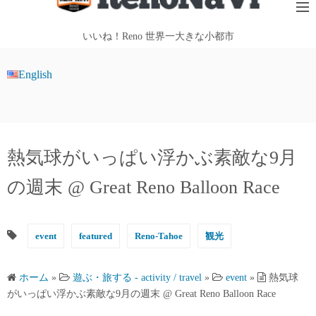
テ
ン
いいね！Reno 世界一大きな小都市
ツ
へ
English
ス
キ
ッ
プ
熱気球がいっぱい浮かぶ素敵な9月
の週末 @ Great Reno Balloon Race
event
featured
Reno-Tahoe
観光
ホーム
»
遊ぶ・旅する - activity / travel
»
event
»
熱気球
がいっぱい浮かぶ素敵な9月の週末 @ Great Reno Balloon Race