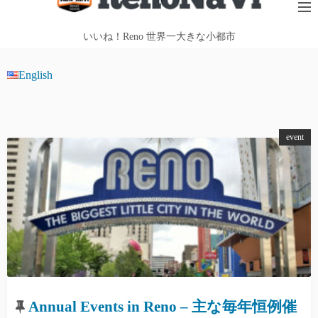
テ
ン
いいね！Reno 世界一大きな小都市
ツ
へ
English
ス
キ
ッ
event
プ
Annual Events in Reno – 主な毎年恒例催