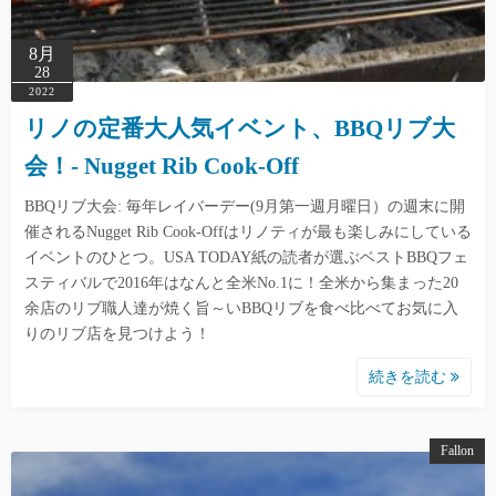
8月
28
2022
リノの定番大人気イベント、BBQリブ大
会！- Nugget Rib Cook-Off
BBQリブ大会: 毎年レイバーデー(9月第一週月曜日）の週末に開
催されるNugget Rib Cook-Offはリノティが最も楽しみにしている
イベントのひとつ。USA TODAY紙の読者が選ぶベストBBQフェ
スティバルで2016年はなんと全米No.1に！全米から集まった20
余店のリブ職人達が焼く旨～いBBQリブを食べ比べてお気に入
りのリブ店を見つけよう！
続きを読む
Fallon