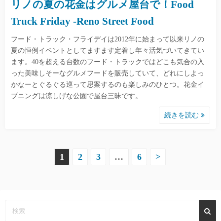
リノの夏の花金はグルメ屋台で！Food
Truck Friday -Reno Street Food
フード・トラック・フライデイは2012年に始まって以来リノの
夏の恒例イベントとしてますます定着し年々活気づいてきてい
ます。40を超える台数のフード・トラックではどこも気合の入
った美味しそーなグルメフードを販売していて、どれにしよっ
かなーとぐるぐる巡って思案するのも楽しみのひとつ。花金イ
ブニングは涼しげな公園で屋台三昧です。
続きを読む
投
1
2
3
…
6
>
稿
の
ペ