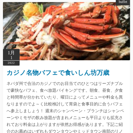
buffet
1月
1
2022
カジノ名物バフェで食いしん坊万歳
ネバダ州で合法のカジノでのお目当てのひとつはリーズナブル
で豪快なバフェ、食べ放題バイキングです。朝食、昼食、夕食
と時間帯が分かれていたり、曜日によってメニューや料金も異
なりますのでよ～く比較検討して胃袋と食事目的に合うバフェ
へ参上しましょう！ 週末のシャンペーン・ブランチはシャンペ
ーンやミモザの飲み放題が含まれメニューも平日よりも拡充さ
れており料金は上がりますが依然お得感があります。下記ご紹
介のお薦めはいずれもダウンタウンやミッドタウン南部のリノ