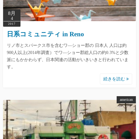
8月
4
2017
日系コミュニティ in Reno
リノ市とスパークス市を含むワ―ショー郡の 日本人 人口は約
900人以上(2014年調査）でワ―ショー郡総人口の約0.3%と少数
派にもかかわらず、日本関連の活動がいきいきと行われていま
す。
続きを読む
american