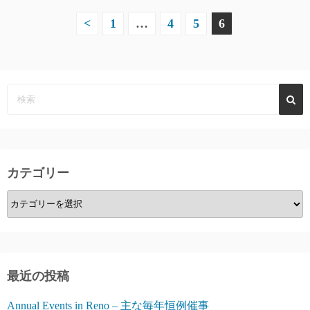
投
<
1
…
4
5
6
稿
の
ペ
ー
ジ
カテゴリー
送
カ
り
テ
ゴ
リ
ー
最近の投稿
Annual Events in Reno – 主な毎年恒例催事