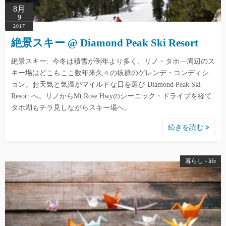
8月
9
2017
絶景スキー @ Diamond Peak Ski Resort
絶景スキー: 今冬は積雪が例年より多く、リノ・タホ―周辺のス
キー場はどこもここ数年来久々の抜群のゲレンデ・コンディシ
ョン。お天気と気温がマイルドな日を選び Diamond Peak Ski
Resort へ。リノからMt.Rose Hwyのシーニック・ドライブを経て
タホ湖もチラ見しながらスキー場へ。
続きを読む
暮らし - life