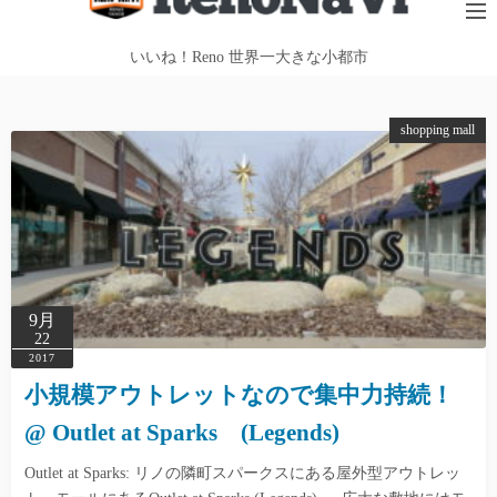
テ
ン
いいね！Reno 世界一大きな小都市
ツ
へ
shopping mall
ス
キ
ッ
プ
9月
22
2017
小規模アウトレットなので集中力持続！
@ Outlet at Sparks (Legends)
Outlet at Sparks: リノの隣町スパークスにある屋外型アウトレッ