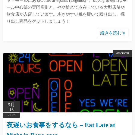
ト・モールにあるOutlet at Sparks (Legends) 。広大な敷地にはモ
ール中心部の専門店街と、やや離れて点在している大型店舗や
飲食店が入店しています。歩きやすい靴を履いて繰り出し、掘
り出し商品をゲットしましょう！
続きを読む
american
9月
15
2017
夜遅いお食事をするなら – Eat Late at