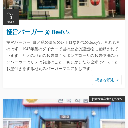
8月
3
2017
極旨バーガー @ Beefy’s
極旨バーガー: 白と緑の塗装のレトロな外観のBeefy's。それもそ
のはず、1947年築のダイナーで国の歴史的建造物に登録されて
います。リノの地元のお肉屋さんポンデローサのお肉使用のハ
ンバーガーはリノは勿論のこと、もしかしたら全米でベストと
お墨付きをする地元のバーガーマニア多しです。
続きを読む
japanese/asian grocery