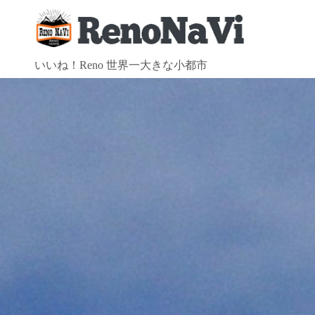
コ
ン
テ
ン
いいね！Reno 世界一大きな小都市
ツ
へ
ス
キ
ッ
プ