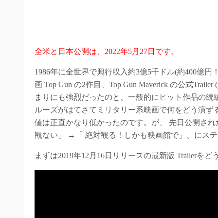
全米と日本公開は、2022年5月27日です。
1986年に全世界で興行収入約3億5千ドル(約400
画 Top Gun の2作目、Top Gun Maverick の公
まりにも強烈だったのと、一般的にヒット作品の続編
ルーズがはてさてミリタリー系映画で何をどう演ずるのか
値は正直かなり低かったのです。が、 先日公開された最
観ない」 →「 絶対観る！しかも映画館で」、にス
まずは2019年12月16日リリースの最新版 Trailerを