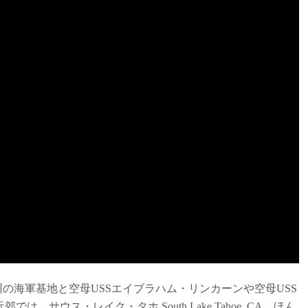
ォルニア州の海軍基地と空母USSエイブラハム・リンカーンや空母USS
サウス・レイク・タホ South Lake Tahoe, CA、ほん