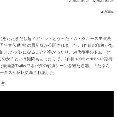
2022-05-24
2022-06-29
80804
億円！)をたたきだし超メガヒットとなったトム・クルーズ主演映
式Trailer (予告宣伝動画) の最新版が公開されました。1作目の印象があ
ってハズレになることが多かったり、50代後半のトム・ク
？という疑問もあったりで、2作目 のMaverickへの期待
新版Trailerでネバダの砂漠シーンを観た途端、「たぶん
テータスが反転更新されました。
どうぞ。