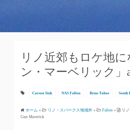
リノ近郊もロケ地に
ン・マーベリック」about 
Carson Sink
NAS Fallon
Reno-Tahoe
South 
ホーム
»
リノ・スパークス地域外
»
Fallon
»
リノ
Gun Maverick