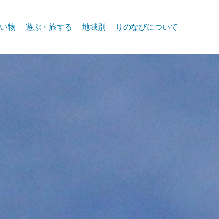
い物
遊ぶ・旅する
地域別
りのなびについて
event
スパークス
お問合せ
リノ北部
プライバシー
リノ中心部
リノ南部
タホー湖