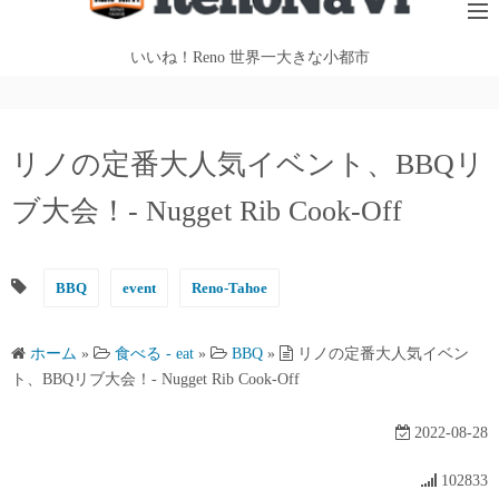
テ
ン
いいね！Reno 世界一大きな小都市
ツ
へ
ス
リノの定番大人気イベント、BBQリ
キ
ッ
ブ大会！- Nugget Rib Cook-Off
プ
BBQ
event
Reno-Tahoe
ホーム
»
食べる - eat
»
BBQ
»
リノの定番大人気イベン
ト、BBQリブ大会！- Nugget Rib Cook-Off
2022-08-28
102833