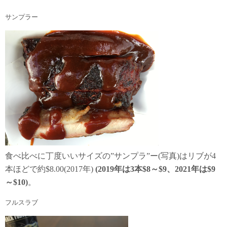
BBQリブ
受賞店舗
開催情報
サンプラー
フルスラブ
BBQソース
MONTANA Q
リブ・ビレッジ
移動遊園地
サンプラー
食べ比べに丁度いいサイズの”サンプラ”ー(写真)はリブが4
本ほどで約$8.00(2017年)
(2019年は3本$8～$9、2021年は$9
～$10
)
。
フルスラブ