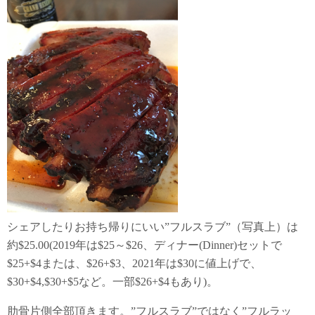
シェアしたりお持ち帰りにいい”フルスラブ”（写真上）は
約$25.00(2019年は$25～$26、ディナー(Dinner)セットで
$25+$4または、$26+$3、2021年は$30に値上げで、
$30+$4,$30+$5など。一部$26+$4もあり)。
肋骨片側全部頂きます。”フルスラブ”ではなく”フルラッ