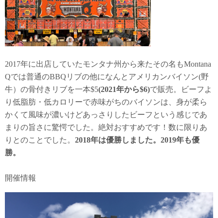
2017年に出店していたモンタナ州から来たその名もMontana
Qでは普通のBBQリブの他になんとアメリカンバイソン(野
牛）の骨付きリブを一本$5
(2021年から$6)
で販売。ビーフよ
り低脂肪・低カロリーで赤味がちのバイソンは、身が柔ら
かくて風味が濃いけどあっさりしたビーフという感じであ
まりの旨さに驚愕でした。絶対おすすめです！数に限りあ
りとのことでした。
2018年は優勝しました。2019年も優
勝。
開催情報