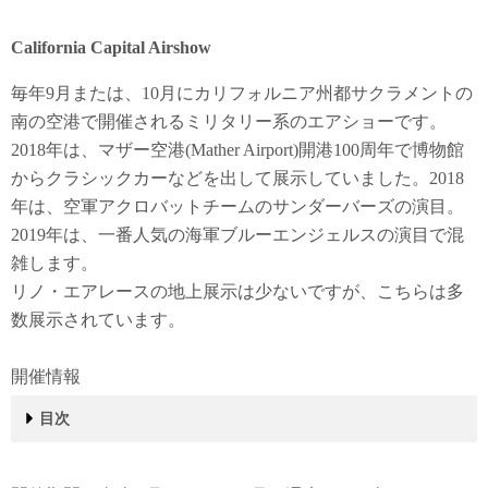
California Capital Airshow
毎年9月または、10月にカリフォルニア州都サクラメントの
南の空港で開催されるミリタリー系のエアショーです。
2018年は、マザー空港(Mather Airport)開港100周年で博物館
からクラシックカーなどを出して展示していました。2018
年は、空軍アクロバットチームのサンダーバーズの演目。
2019年は、一番人気の海軍ブルーエンジェルスの演目で混
雑します。
リノ・エアレースの地上展示は少ないですが、こちらは多
数展示されています。
開催情報
目次
2019年の演目
2018年の演目
開催情報
行き方
Patriot Parachute Team (ペイトリオット・パラシュー
Aftershock Jet Fire Truck
地上展示
E-4B Nightwatch (ナイトウォッチ)
フライオーバー
過去の開催