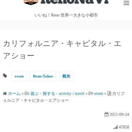
テ
ン
いいね！Reno 世界一大きな小都市
ツ
へ
ス
カリフォルニア・キャピタル・エ
キ
ッ
アショー
プ
event
Reno-Tahoe
観光
ホーム
»
遊ぶ・旅する - activity / travel
»
event
»
カリフ
ォルニア・キャピタル・エアショー
2021-09-24
47858