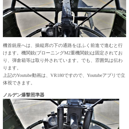
機首銃座へは、操縦席の下の通路をほふく前進で進むと行
けます。機関銃(ブローニングM2重機関銃)は固定されてお
り、弾倉箱等は取り外されています。でも、雰囲気は伝わ
ります。
上記のYoutube動画は、VR180ですので、Youtubeアプリで立
体視できます。
ノルデン爆撃照準器