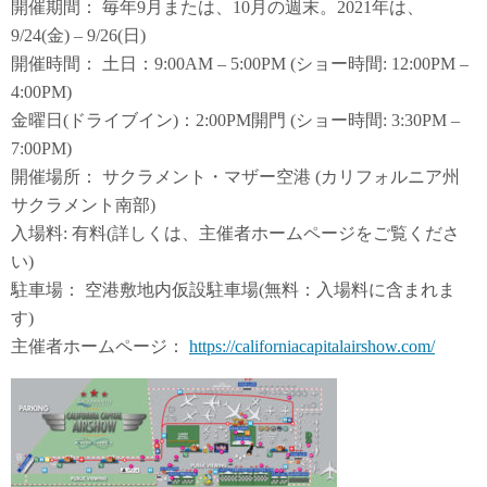
開催期間： 毎年9月または、10月の週末。2021年は、
ト・チーム)
トラビス空軍基地(カリフォルニア)
9/24(金) – 9/26(日)
開催時間： 土日：9:00AM – 5:00PM (ショー時間: 12:00PM –
4:00PM)
金曜日(ドライブイン)：2:00PM開門 (ショー時間: 3:30PM –
7:00PM)
開催場所： サクラメント・マザー空港 (カリフォルニア州
サクラメント南部)
入場料: 有料(詳しくは、主催者ホームページをご覧くださ
い)
駐車場： 空港敷地内仮設駐車場(無料：入場料に含まれま
す)
主催者ホームページ：
https://californiacapitalairshow.com/