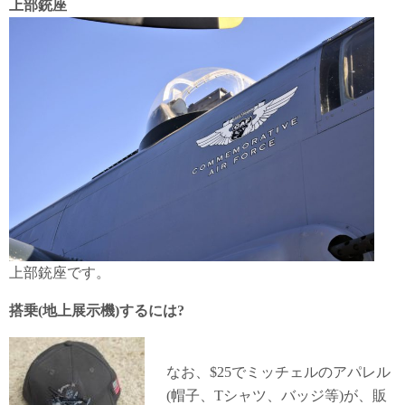
上部銃座
上部銃座です。
搭乗(地上展示機)するには?
なお、$25でミッチェルのアパレル
(帽子、Tシャツ、バッジ等)が、販