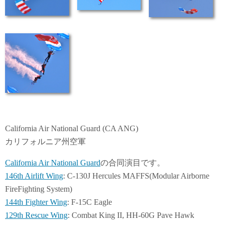
California Air National Guard (CA ANG)
カリフォルニア州空軍
California Air National Guard
の合同演目です。
146th Airlift Wing
: C-130J Hercules MAFFS(Modular Airborne
FireFighting System)
144th Fighter Wing
: F-15C Eagle
129th Rescue Wing
: Combat King II, HH-60G Pave Hawk