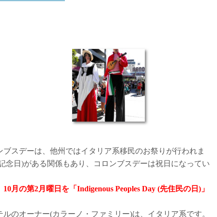
ンブスデーは、他州ではイタリア系移民のお祭りが行われま
立記念日)がある関係もあり、コロンブスデーは祝日になってい
2月曜日を「Indigenous Peoples Day (先住民の日)」
ルのオーナー(カラーノ・ファミリー)は、イタリア系です。