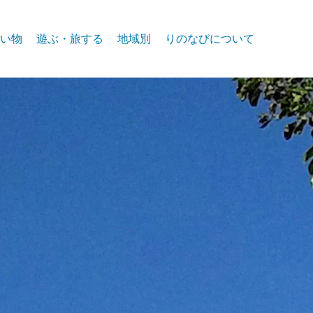
い物
遊ぶ・旅する
地域別
りのなびについて
event
スパークス
お問合せ
リノ北部
プライバシー
リノ中心部
リノ南部
タホー湖