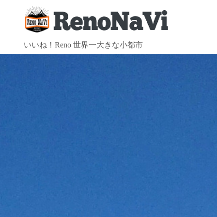
コ
ン
テ
ン
いいね！Reno 世界一大きな小都市
ツ
へ
ス
キ
ッ
プ