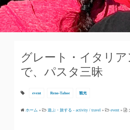
グレート・イタリア
で、パスタ三昧
event
Reno-Tahoe
観光
ホーム
»
遊ぶ・旅する - activity / travel
»
event
»