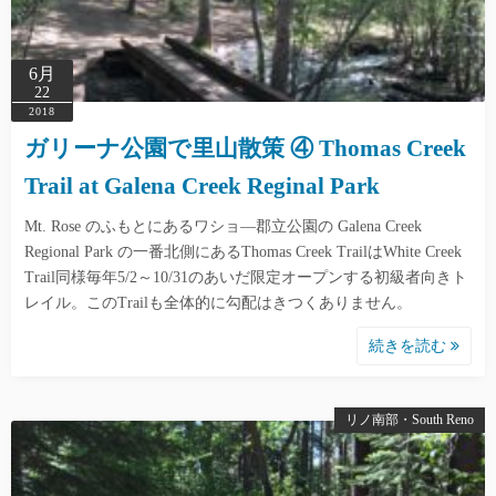
6月
22
2018
ガリーナ公園で里山散策 ④ Thomas Creek
Trail at Galena Creek Reginal Park
Mt. Rose のふもとにあるワショ―郡立公園の Galena Creek
Regional Park の一番北側にあるThomas Creek TrailはWhite Creek
Trail同様毎年5/2～10/31のあいだ限定オープンする初級者向きト
レイル。このTrailも全体的に勾配はきつくありません。
続きを読む
リノ南部・South Reno