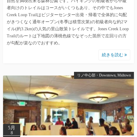
自然を満喫出来る森林公園です。ハイキングの初級者から中級
者向けのトレイルはコースがいくつもあり、その中でもJones
Creek Loop Trailはビジターセンター出発・帰着で全体的に勾配
がきつくなく通年オープン(冬季は積雪次第)の初級者向な約2マ
イル(約3.2km)の人気の里山散策トレイルです。Jones Creek Loop
Trailのルートは下地図の薄桃色線でなぞった箇所で左回りの方
が勾配が楽なのでおすすめ。
続きを読む
リノ中心部・Downtown, Midtown
5月
8