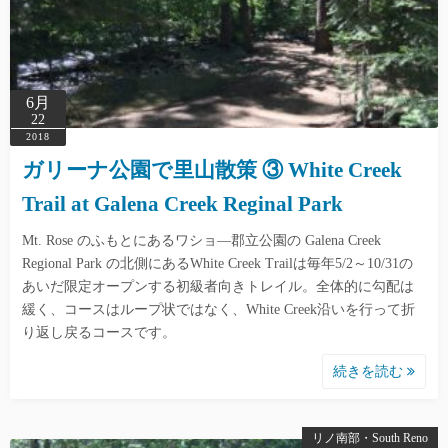
6月
22
2018
ガリーナ公園で里山散策 ③ White Creek
Trail at Galena Creek Reginal Park
Mt. Rose のふもとにあるワショ―郡立公園の Galena Creek
Regional Park の北側にあるWhite Creek Trailは毎年5/2～10/31の
あいだ限定オープンする初級者向きトレイル。全体的に勾配は
緩く、コースはループ状ではなく、White Creek沿いを行って折
り返し戻るコースです。
続きを読む
リノ南部・South Reno