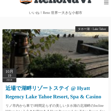
テ
ン
いいね！Reno 世界一大きな小都市
ツ
へ
タホー湖・Lake Tahoe
ス
キ
ッ
プ
10月
19
2018
近場で湖畔リゾートステイ @ Hyatt
Regency Lake Tahoe Resort, Spa & Casino
リノ市内から車で1時間足らずの美しいタホ湖の北湖畔のIncline