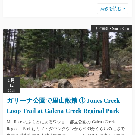
続きを読む
リノ南部・South Reno
6月
12
2018
ガリーナ公園で里山散策 ① Jones Creek
Loop Trail at Galena Creek Reginal Park
Mt. Rose のふもとにあるワショ―郡立公園の Galena Creek
Regional Park はリノ・ダウンタウンから約30分くらいの近さで