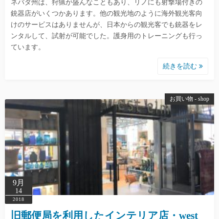
ネバダ州は、狩猟が盛んなこともあり、リノにも射撃場付きの
銃器店がいくつかあります。他の観光地のように海外観光客向
けのサービスはありませんが、日本からの観光客でも銃器をレ
ンタルして、試射が可能でした。護身用のトレーニングも行っ
ています。
続きを読む
お買い物 - shop
9月
14
2018
旧郵便局を利用したインテリア店・west