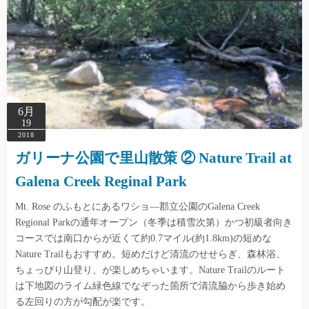
6月
19
2018
ガリーナ公園で里山散策 ② Nature Trail at
Galena Creek Reginal Park
Mt. Rose のふもとにあるワショ―郡立公園のGalena Creek
Regional Parkの通年オープン（冬季は積雪次第）かつ初級者向き
コースでは南口からが近くて約0.7マイル(約1.8km)の短めな
Nature Trailもおすすめ。短めだけど清流のせせらぎ、森林浴、
ちょっぴり山登り、が楽しめちゃいます。Nature Trailのルート
は下地図のライム緑色線でなぞった箇所で清流脇から歩き始め
る左回りの方が勾配が楽です。