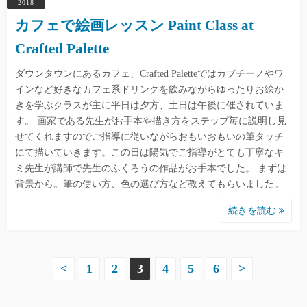
2018
カフェで絵画レッスン Paint Class at
Crafted Palette
ダウンタウンにあるカフェ、Crafted Paletteではカプチーノやワ
インなど好きなカフェ系ドリンクを飲みながらゆったりお絵か
きを学ぶクラスが主に平日は夕方、土日は午後に催されていま
す。 画家である先生がお手本や描き方をステップ毎に説明し見
せてくれますのでご指導に従いながらおもいおもいの筆タッチ
にて描いていきます。この日は陽気でご指導がとても丁寧なキ
ミ先生が講師で先生のふくろうの作品がお手本でした。 まずは
背景から。筆の使い方、色の選び方など教えてもらいました。
続きを読む
投
<
1
2
3
4
5
6
>
稿