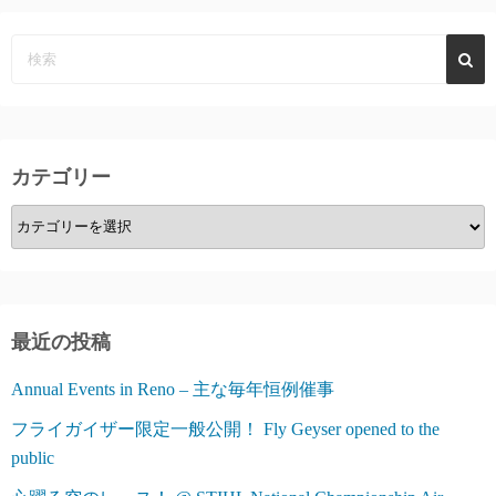
の
ペ
ー
ジ
カテゴリー
送
カ
り
テ
ゴ
リ
ー
最近の投稿
Annual Events in Reno – 主な毎年恒例催事
フライガイザー限定一般公開！ Fly Geyser opened to the
public