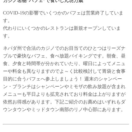
カジノ名物”バフェ”で食いしん坊万歳
COVID-19の影響でいくつかのバフェは営業終了していま
す。
代わりにいくつかのレストランは新規オープンしていま
す。
ネバダ州で合法のカジノでのお目当てのひとつはリーズナ
ブルで豪快なバフェ、食べ放題バイキングです。朝食、昼
食、夕食と時間帯が分かれていたり、曜日によってメニュ
ーや料金も異なりますのでよ～く比較検討して胃袋と食事
目的に合うバフェへ参上しましょう！ 週末のシャンペー
ン・ブランチはシャンペーンやミモザの飲み放題が含まれ
メニューも平日よりも拡充されており料金は上がりますが
依然お得感があります。下記ご紹介のお薦めはいずれもダ
ウンタウンやミッドタウン南部のリノ中心部にあります。