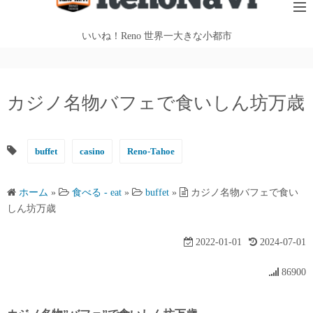
テ
ン
いいね！Reno 世界一大きな小都市
ツ
へ
ス
カジノ名物バフェで食いしん坊万歳
キ
ッ
プ
buffet
casino
Reno-Tahoe
ホーム
»
食べる - eat
»
buffet
»
カジノ名物バフェで食い
しん坊万歳
2022-01-01
2024-07-01
86900