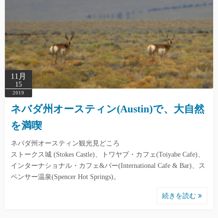
11月
15
2019
ネバダ州オースティン(Austin)で、大自然
を満喫
ネバダ州オースティン観光見どころ
ストークス城 (Stokes Castle)、トワヤブ・カフェ(Toiyabe Cafe)、
インターナショナル・カフェ&バー(International Cafe & Bar)、ス
ペンサー温泉(Spencer Hot Springs)。
続きを読む