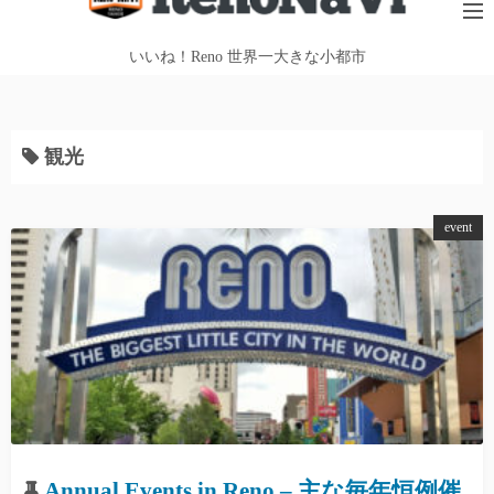
テ
ン
いいね！Reno 世界一大きな小都市
ツ
へ
ス
観光
キ
ッ
プ
event
Annual Events in Reno – 主な毎年恒例催