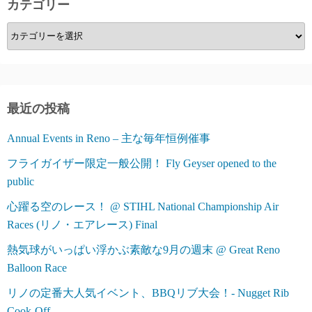
カテゴリー
送
カ
り
テ
ゴ
リ
ー
最近の投稿
Annual Events in Reno – 主な毎年恒例催事
フライガイザー限定一般公開！ Fly Geyser opened to the
public
心躍る空のレース！ @ STIHL National Championship Air
Races (リノ・エアレース) Final
熱気球がいっぱい浮かぶ素敵な9月の週末 @ Great Reno
Balloon Race
リノの定番大人気イベント、BBQリブ大会！- Nugget Rib
Cook-Off